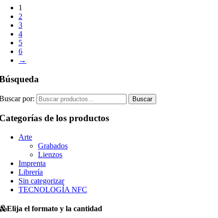
1
2
3
4
5
6
→
Búsqueda
Buscar por:
Buscar
Categorías de los productos
Arte
Grabados
Lienzos
Imprenta
Librería
Sin categorizar
TECNOLOGÍA NFC
Elija el formato y la cantidad