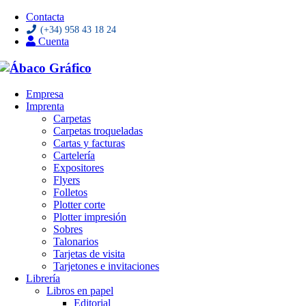
Contacta
(+34) 958 43 18 24
Cuenta
Saltar
Empresa
al
Imprenta
contenido
Carpetas
Carpetas troqueladas
Cartas y facturas
Cartelería
Expositores
Flyers
Folletos
Plotter corte
Plotter impresión
Sobres
Talonarios
Tarjetas de visita
Tarjetones e invitaciones
Librería
Libros en papel
Editorial