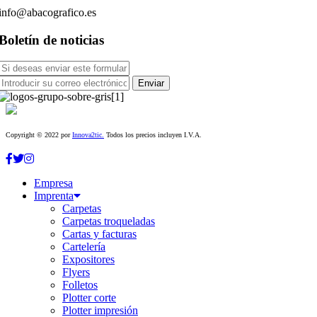
info@abacografico.es
Boletín de noticias
Copyright © 2022 por
Innova2tic.
Todos los precios incluyen I.V.A.
Empresa
Imprenta
Carpetas
Carpetas troqueladas
Cartas y facturas
Cartelería
Expositores
Flyers
Folletos
Plotter corte
Plotter impresión