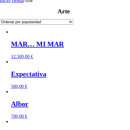
Inicio
/
Tienda
/
Arte
Arte
MAR… MI MAR
12.500,00
€
Expectativa
500,00
€
Albor
700,00
€