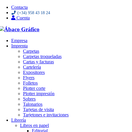
Contacta
(+34) 958 43 18 24
Cuenta
Saltar
Empresa
al
Imprenta
contenido
Carpetas
Carpetas troqueladas
Cartas y facturas
Cartelería
Expositores
Flyers
Folletos
Plotter corte
Plotter impresión
Sobres
Talonarios
Tarjetas de visita
Tarjetones e invitaciones
Librería
Libros en papel
Editorial