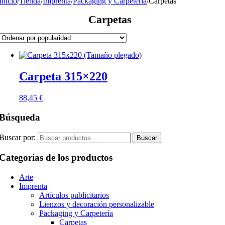
Inicio
/
Tienda
/
Imprenta
/
Packaging y Carpetería
/
Carpetas
Carpetas
Carpeta 315×220
88,45
€
Búsqueda
Buscar por:
Buscar
Categorías de los productos
Arte
Imprenta
Artículos publicitarios
Lienzos y decoración personalizable
Packaging y Carpetería
Carpetas