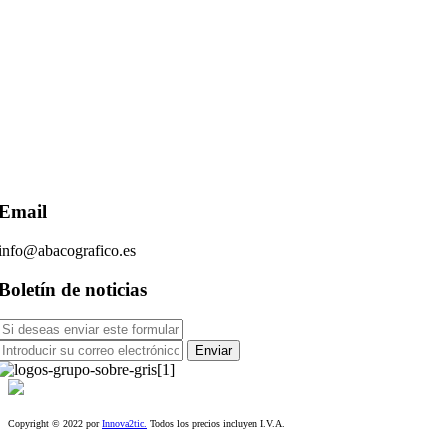
Email
info@abacografico.es
Boletín de noticias
Copyright © 2022 por
Innova2tic.
Todos los precios incluyen I.V.A.