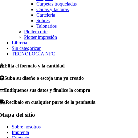
Carpetas troqueladas
Cartas y facturas
Cartelería
Sobres
Talonarios
Plotter corte
Plotter impresión
Librería
Sin categorizar
TECNOLOGÍA NFC
Elija el formato y la cantidad
Suba su diseño o escoja uno ya creado
Indíquenos sus datos y finalice la compra
Recíbalo en cualquier parte de la península
Mapa del sitio
Sobre nosotros
Imprenta
Contacto