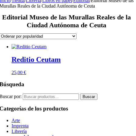
Inicio
/
Tienda
/
Librería
/
Libros en papel
/
Editorial
/
Editorial Museo de las
Murallas Reales de la Ciudad Autónoma de Ceuta
Editorial Museo de las Murallas Reales de la
Ciudad Autónoma de Ceuta
Reditio Ceutam
25,00
€
Búsqueda
Buscar por:
Buscar
Categorías de los productos
Arte
Imprenta
Librería