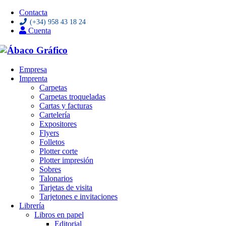
Contacta
(+34) 958 43 18 24
Cuenta
Saltar
Empresa
al
Imprenta
contenido
Carpetas
Carpetas troqueladas
Cartas y facturas
Cartelería
Expositores
Flyers
Folletos
Plotter corte
Plotter impresión
Sobres
Talonarios
Tarjetas de visita
Tarjetones e invitaciones
Librería
Libros en papel
Editorial