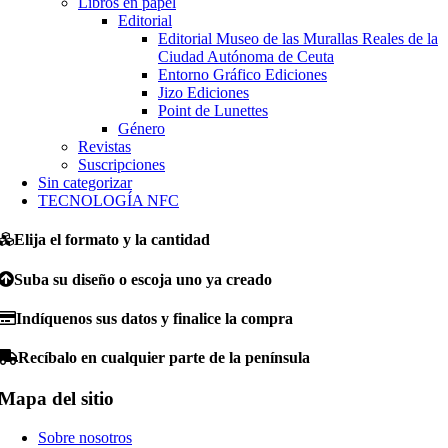
Libros en papel
Editorial
Editorial Museo de las Murallas Reales de la
Ciudad Autónoma de Ceuta
Entorno Gráfico Ediciones
Jizo Ediciones
Point de Lunettes
Género
Revistas
Suscripciones
Sin categorizar
TECNOLOGÍA NFC
Elija el formato y la cantidad
Suba su diseño o escoja uno ya creado
Indíquenos sus datos y finalice la compra
Recíbalo en cualquier parte de la península
Mapa del sitio
Sobre nosotros