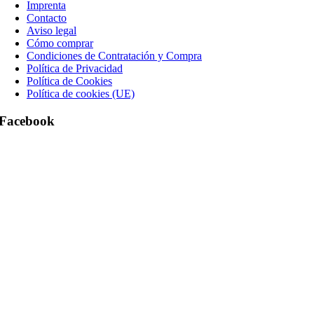
Imprenta
Contacto
Aviso legal
Cómo comprar
Condiciones de Contratación y Compra
Política de Privacidad
Política de Cookies
Política de cookies (UE)
Facebook