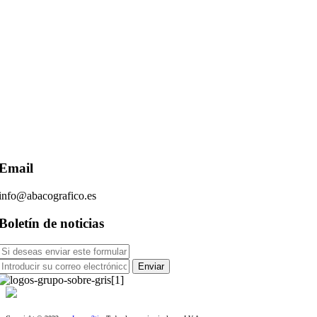
Email
info@abacografico.es
Boletín de noticias