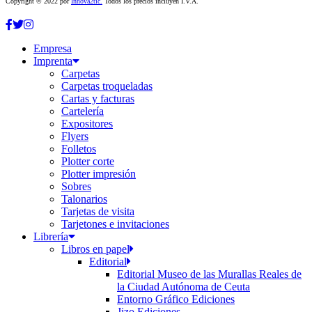
Copyright © 2022 por
Innova2tic.
Todos los precios incluyen I.V.A.
Empresa
Imprenta
Carpetas
Carpetas troqueladas
Cartas y facturas
Cartelería
Expositores
Flyers
Folletos
Plotter corte
Plotter impresión
Sobres
Talonarios
Tarjetas de visita
Tarjetones e invitaciones
Librería
Libros en papel
Editorial
Editorial Museo de las Murallas Reales de
la Ciudad Autónoma de Ceuta
Entorno Gráfico Ediciones
Jizo Ediciones