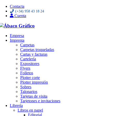
Contacta
(+34) 958 43 18 24
Cuenta
Saltar
Empresa
al
Imprenta
contenido
Carpetas
Carpetas troqueladas
Cartas y facturas
Cartelería
Expositores
Flyers
Folletos
Plotter corte
Plotter impresión
Sobres
Talonarios
Tarjetas de visita
Tarjetones e invitaciones
Librería
Libros en papel
Editorial