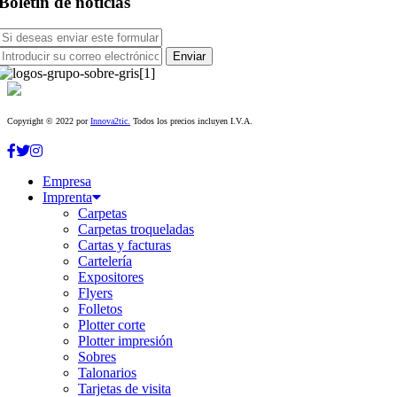
Boletín de noticias
Copyright © 2022 por
Innova2tic.
Todos los precios incluyen I.V.A.
Empresa
Imprenta
Carpetas
Carpetas troqueladas
Cartas y facturas
Cartelería
Expositores
Flyers
Folletos
Plotter corte
Plotter impresión
Sobres
Talonarios
Tarjetas de visita