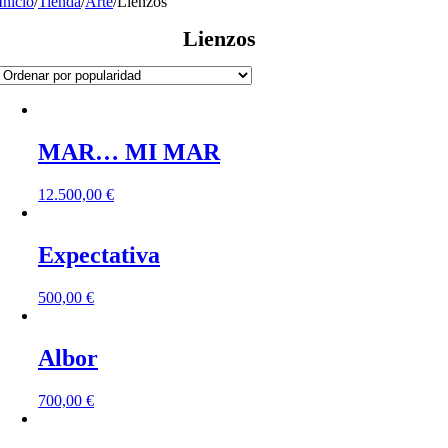
Inicio
/
Tienda
/
Arte
/
Lienzos
Lienzos
MAR… MI MAR
12.500,00
€
Expectativa
500,00
€
Albor
700,00
€