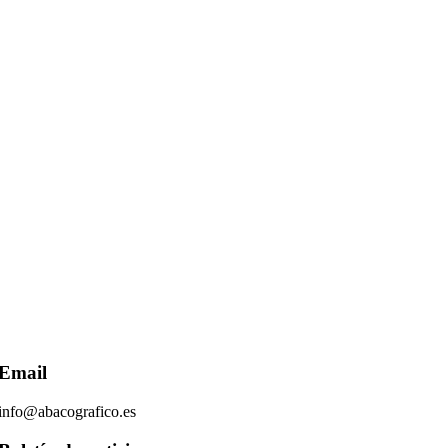
Email
info@abacografico.es