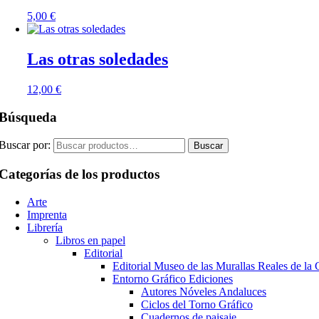
5,00
€
Las otras soledades
12,00
€
Búsqueda
Buscar por:
Buscar
Categorías de los productos
Arte
Imprenta
Librería
Libros en papel
Editorial
Editorial Museo de las Murallas Reales de l
Entorno Gráfico Ediciones
Autores Nóveles Andaluces
Ciclos del Torno Gráfico
Cuadernos de paisaje