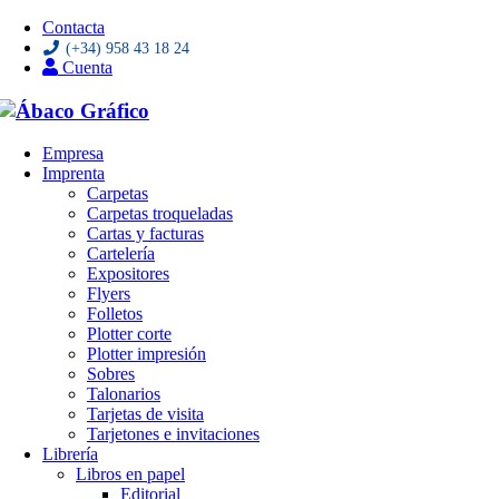
Contacta
(+34) 958 43 18 24
Cuenta
Saltar
Empresa
al
Imprenta
contenido
Carpetas
Carpetas troqueladas
Cartas y facturas
Cartelería
Expositores
Flyers
Folletos
Plotter corte
Plotter impresión
Sobres
Talonarios
Tarjetas de visita
Tarjetones e invitaciones
Librería
Libros en papel
Editorial