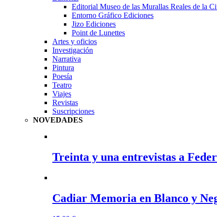
Editorial Museo de las Murallas Reales de la 
Entorno Gráfico Ediciones
Jizo Ediciones
Point de Lunettes
Artes y oficios
Investigación
Narrativa
Pintura
Poesía
Teatro
Viajes
Revistas
Suscripciones
NOVEDADES
Treinta y una entrevistas a Fede
Cadiar Memoria en Blanco y Neg