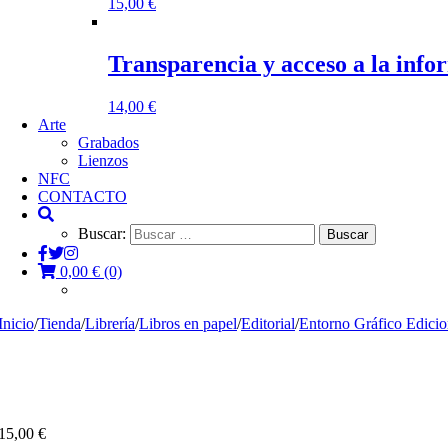
15,00
€
Transparencia y acceso a la inf
14,00
€
Arte
Grabados
Lienzos
NFC
CONTACTO
Buscar:
0,00
€
(0)
Inicio
/
Tienda
/
Librería
/
Libros en papel
/
Editorial
/
Entorno Gráfico Edicio
15,00
€