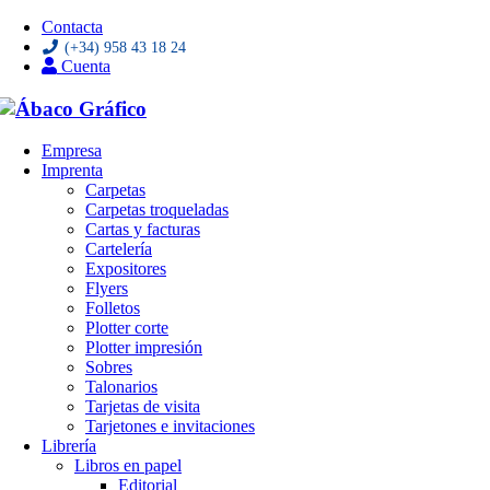
Contacta
(+34) 958 43 18 24
Cuenta
Saltar
Empresa
al
Imprenta
contenido
Carpetas
Carpetas troqueladas
Cartas y facturas
Cartelería
Expositores
Flyers
Folletos
Plotter corte
Plotter impresión
Sobres
Talonarios
Tarjetas de visita
Tarjetones e invitaciones
Librería
Libros en papel
Editorial