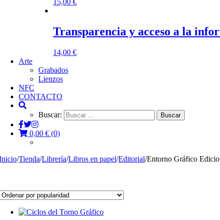
15,00
€
Transparencia y acceso a la inf
14,00
€
Arte
Grabados
Lienzos
NFC
CONTACTO
Buscar:
0,00
€
(0)
Inicio
/
Tienda
/
Librería
/
Libros en papel
/
Editorial
/
Entorno Gráfico Edicio