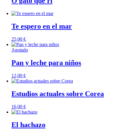
O gato que ri
Te espero en el mar
25,00
€
Agotado
Pan y leche para niños
12,00
€
Estudios actuales sobre Corea
16,00
€
El hachazo