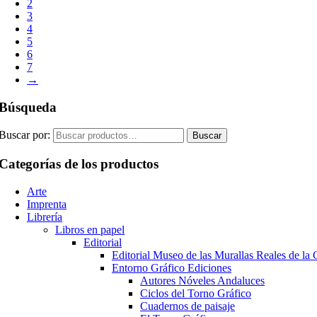
2
3
4
5
6
7
→
Búsqueda
Buscar por:
Buscar
Categorías de los productos
Arte
Imprenta
Librería
Libros en papel
Editorial
Editorial Museo de las Murallas Reales de l
Entorno Gráfico Ediciones
Autores Nóveles Andaluces
Ciclos del Torno Gráfico
Cuadernos de paisaje