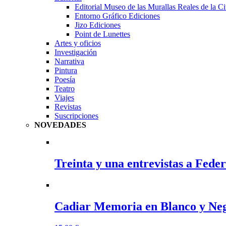
Editorial Museo de las Murallas Reales de la 
Entorno Gráfico Ediciones
Jizo Ediciones
Point de Lunettes
Artes y oficios
Investigación
Narrativa
Pintura
Poesía
Teatro
Viajes
Revistas
Suscripciones
NOVEDADES
Treinta y una entrevistas a Fede
Cadiar Memoria en Blanco y Neg