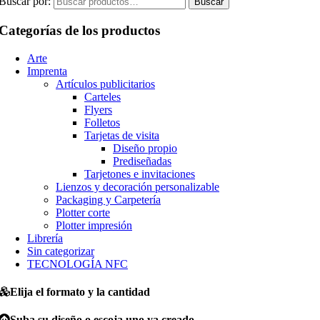
Buscar por:
Buscar
Categorías de los productos
Arte
Imprenta
Artículos publicitarios
Carteles
Flyers
Folletos
Tarjetas de visita
Diseño propio
Prediseñadas
Tarjetones e invitaciones
Lienzos y decoración personalizable
Packaging y Carpetería
Plotter corte
Plotter impresión
Librería
Sin categorizar
TECNOLOGÍA NFC
Elija el formato y la cantidad
Suba su diseño o escoja uno ya creado