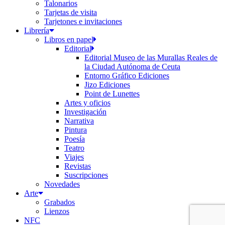
Talonarios
Tarjetas de visita
Tarjetones e invitaciones
Librería
Libros en papel
Editorial
Editorial Museo de las Murallas Reales de
la Ciudad Autónoma de Ceuta
Entorno Gráfico Ediciones
Jizo Ediciones
Point de Lunettes
Artes y oficios
Investigación
Narrativa
Pintura
Poesía
Teatro
Viajes
Revistas
Suscripciones
Novedades
Arte
Grabados
Lienzos
NFC