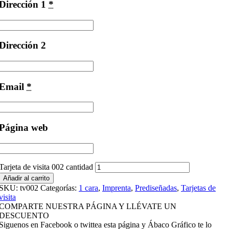
Dirección 1
*
Dirección 2
Email
*
Página web
Tarjeta de visita 002 cantidad
Añadir al carrito
SKU:
tv002
Categorías:
1 cara
,
Imprenta
,
Prediseñadas
,
Tarjetas de
visita
COMPARTE NUESTRA PÁGINA Y LLÉVATE UN
DESCUENTO
Siguenos en Facebook o twittea esta página y Ábaco Gráfico te lo