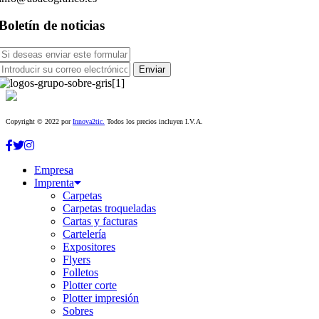
Boletín de noticias
Copyright © 2022 por
Innova2tic.
Todos los precios incluyen I.V.A.
Empresa
Imprenta
Carpetas
Carpetas troqueladas
Cartas y facturas
Cartelería
Expositores
Flyers
Folletos
Plotter corte
Plotter impresión
Sobres