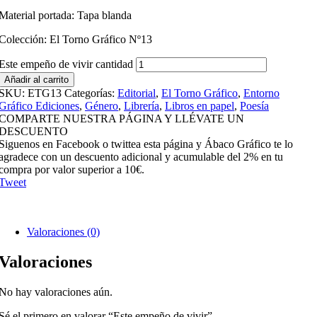
Material portada: Tapa blanda
Colección: El Torno Gráfico Nº13
Este empeño de vivir cantidad
Añadir al carrito
SKU:
ETG13
Categorías:
Editorial
,
El Torno Gráfico
,
Entorno
Gráfico Ediciones
,
Género
,
Librería
,
Libros en papel
,
Poesía
COMPARTE NUESTRA PÁGINA Y LLÉVATE UN
DESCUENTO
Siguenos en Facebook o twittea esta página y Ábaco Gráfico te lo
agradece con un descuento adicional y acumulable del 2% en tu
compra por valor superior a 10€.
Tweet
Valoraciones (0)
Valoraciones
No hay valoraciones aún.
Sé el primero en valorar “Este empeño de vivir”