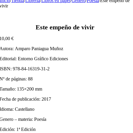
Inicio
/
Tienda
/
Librería
/
Libros en papel
/
Género
/
Poesía
/
Este empeño de
vivir
Este empeño de vivir
10,00
€
Autora: Amparo Paniagua Muñoz
Editorial: Entorno Gráfico Ediciones
ISBN: 978-84-16319-31-2
Nº de páginas: 88
Tamaño: 135×200 mm
Fecha de publicación: 2017
Idioma: Castellano
Genero – materia: Poesía
Edición: 1ª Edición