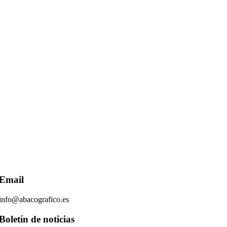
Email
info@abacografico.es
Boletín de noticias