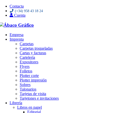
Contacta
(+34) 958 43 18 24
Cuenta
Saltar
Empresa
al
Imprenta
contenido
Carpetas
Carpetas troqueladas
Cartas y facturas
Cartelería
Expositores
Flyers
Folletos
Plotter corte
Plotter impresión
Sobres
Talonarios
Tarjetas de visita
Tarjetones e invitaciones
Librería
Libros en papel
Editorial