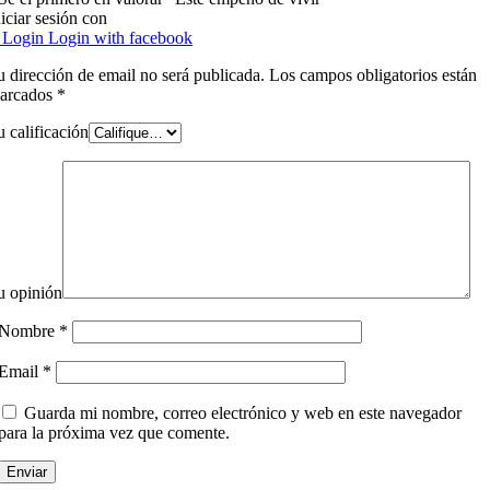
niciar sesión con
Login
Login with facebook
u dirección de email no será publicada. Los campos obligatorios están
arcados
*
u calificación
u opinión
Nombre
*
Email
*
Guarda mi nombre, correo electrónico y web en este navegador
para la próxima vez que comente.